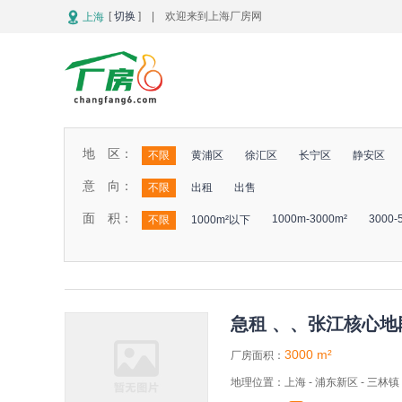
[
切换
] | 欢迎来到上海厂房网
上海
地 区：
不限
黄浦区
徐汇区
长宁区
静安区
意 向：
不限
出租
出售
面 积：
1000m-3000m²
3000-
不限
1000m²以下
急租 、、张江核心地段
3000 m²
厂房面积：
地理位置：上海 - 浦东新区 - 三林镇